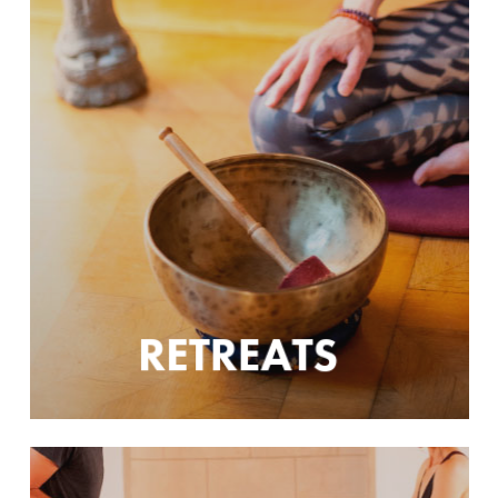
RETREATS
Learn
more